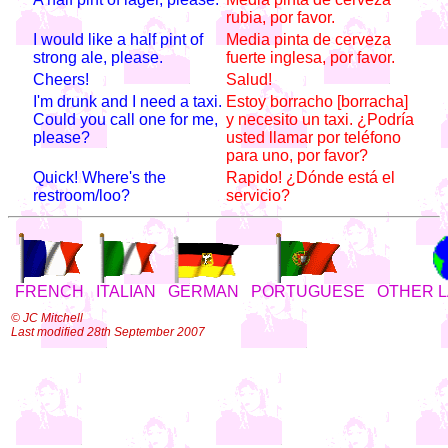
rubia, por favor.
I would like a half pint of
Media pinta de cerveza
strong ale, please.
fuerte inglesa, por favor.
Cheers!
Salud!
I'm drunk and I need a taxi.
Estoy borracho [borracha]
Could you call one for me,
y necesito un taxi. ¿Podría
please?
usted llamar por teléfono
para uno, por favor?
Quick! Where's the
Rapido! ¿Dónde está el
restroom/loo?
servicio?
FRENCH
ITALIAN
GERMAN
PORTUGUESE
OTHER 
© JC Mitchell
Last modified 28th September 2007