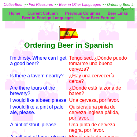
CoffeeBeer
>>
Pint Pleasures
>>
Beer in Other Languages
>> Ordering Beer In
Spanish
Home
Current Column
Previous Columns
Beer Links
Beer in Foreign Languages
Your Beer Fortune
Ordering Beer in Spanish
I'm thirsty. Where can I get
Tengo sed. ¿Dónde puedo
a good beer?
tomarme una buena
cerveza?
Is there a tavern nearby?
¿Hay una cervecería
cerca?
Are there tours of the
¿Donde está la zona de
brewery?
bares?
I would like a beer, please.
Una cerveza, por favor.
I would like a pint of pale
Quisiera una pinta de
ale, please.
cerveza inglesa pálida,
por favor.
A pint of stout, please.
Una pinta de cerveza
negra, por favor.
A half pint of lager, please.
Media pinta de cerveza